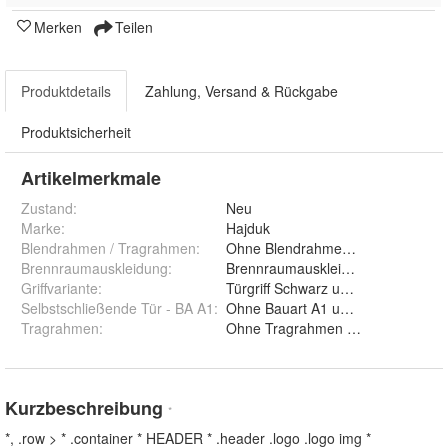
Merken
Teilen
Produktdetails
Zahlung, Versand & Rückgabe
Produktsicherheit
Artikelmerkmale
Zustand:
Neu
Marke:
Hajduk
Blendrahmen / Tragrahmen
:
Ohne Blendrahmen und M
Brennraumauskleidung
:
Griffvariante
:
Türgriff Schwarz und Türgriff Silber
Selbstschließende Tür - BA A1
:
Ohne Bauart A1 und Mit Bauart A1
Tragrahmen
:
Ohne Tragrahmen u
Kurzbeschreibung
*
*, .row > * .container * HEADER * .header .logo .logo img *