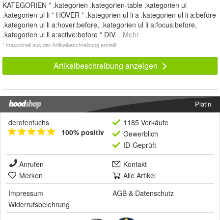
KATEGORIEN * .kategorien .kategorien-table .kategorien ul
.kategorien ul li * HOVER * .kategorien ul li a .kategorien ul li a:before
.kategorien ul li a:hover:before, .kategorien ul li a:focus:before,
.kategorien ul li a:active:before * DIV
... Mehr
* maschinell aus der Artikelbeschreibung erstellt
Artikelbeschreibung anzeigen
Platin
derofenfuchs
1185 Verkäufe
100% positiv
Gewerblich
ID-Geprüft
Anrufen
Kontakt
Merken
Alle Artikel
Impressum
AGB
&
Datenschutz
Widerrufsbelehrung