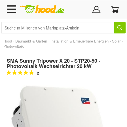
Hood
›
Baumarkt & Garten
›
Installation & Erneuerbare Energien
›
Solar
›
Photovoltaik
SMA Sunny Tripower X 20 - STP20-50 -
Photovoltaik Wechselrichter 20 kW
2