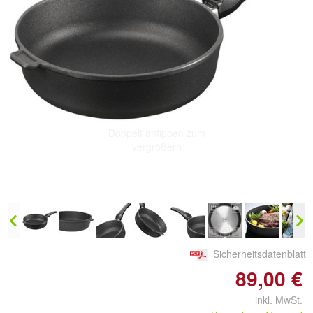
Doppelt antippen zum
vergrößern
Sicherheitsdatenblatt
89,00 €
inkl. MwSt.