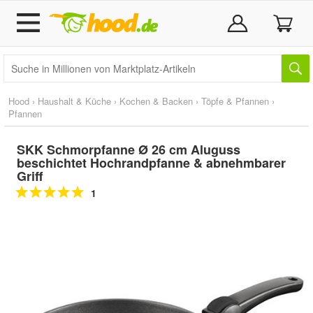
Hood
›
Haushalt & Küche
›
Kochen & Backen
›
Töpfe & Pfannen
›
Pfannen
SKK Schmorpfanne Ø 26 cm Aluguss
beschichtet Hochrandpfanne & abnehmbarer
Griff
1