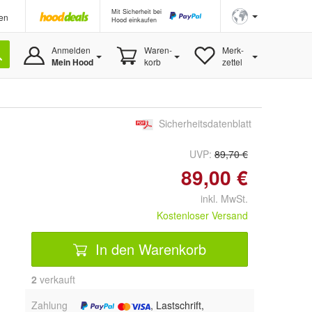
Mit Sicherheit bei
en
Hood einkaufen
Anmelden
Waren-
Merk-
Mein Hood
korb
zettel
Sicherheitsdatenblatt
UVP:
89,70 €
89,00 €
inkl. MwSt.
Kostenloser Versand
In den Warenkorb
2
 verkauft
Zahlung
, Lastschrift,