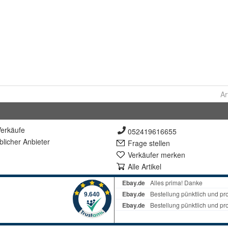
Ar
erkäufe
052419616655
lich
er Anbieter
Frage stellen
Verkäufer merken
Alle Artikel