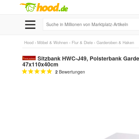
Hood
›
Möbel & Wohnen
›
Flur & Diele
›
Garderoben & Haken
Sitzbank HWC-J49, Polsterbank Gard
47x110x40cm
2
Bewertungen