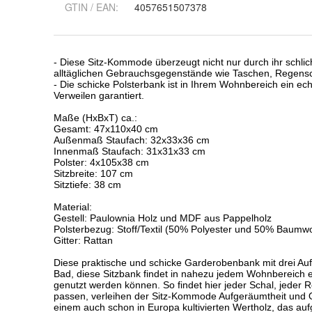
GTIN / EAN:
4057651507378