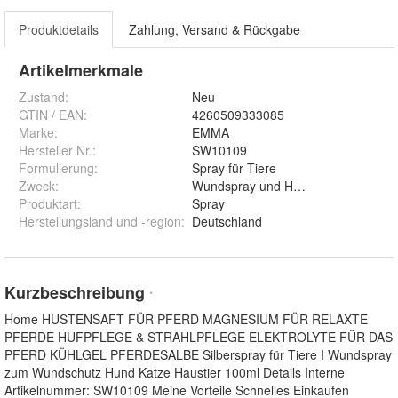
Produktdetails
Zahlung, Versand & Rückgabe
Artikelmerkmale
Zustand:
Neu
GTIN / EAN:
4260509333085
Marke:
EMMA
Hersteller Nr.:
SW10109
Formulierung
:
Spray für Tiere
Zweck
:
Wundspray und Hautpflege
Produktart
:
Spray
Herstellungsland und -region
:
Deutschland
Kurzbeschreibung
*
Home HUSTENSAFT FÜR PFERD MAGNESIUM FÜR RELAXTE
PFERDE HUFPFLEGE & STRAHLPFLEGE ELEKTROLYTE FÜR DAS
PFERD KÜHLGEL PFERDESALBE Silberspray für Tiere I Wundspray
zum Wundschutz Hund Katze Haustier 100ml Details Interne
Artikelnummer: SW10109 Meine Vorteile Schnelles Einkaufen