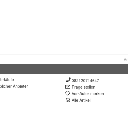
Ar
erkäufe
082120714647
lich
er Anbieter
Frage stellen
Verkäufer merken
Alle Artikel