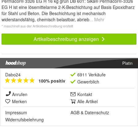
Permacor® 3326 EG H 16 kg grün DB 601: Sika® Permacor®-3326
EG H ist eine lösemittelarme 2-K-Beschichtung auf Basis Epoxidharz
für Stahl und Beton. Die Beschichtung ist mechanisch
widerstandsfähig, chemisch belastbar, abrieb
... Mehr
* maschinell aus der Artikelbeschreibung erstellt
Artikelbeschreibung anzeigen
Platin
Dabo24
6911 Verkäufe
100% positiv
Gewerblich
Anrufen
Kontakt
Merken
Alle Artikel
Impressum
AGB
&
Datenschutz
Widerrufsbelehrung