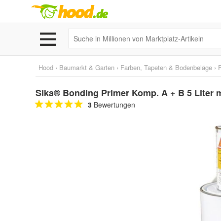
Hood
›
Baumarkt & Garten
›
Farben, Tapeten & Bodenbeläge
›
Sika® Bonding Primer Komp. A + B 5 Liter m
3
Bewertungen