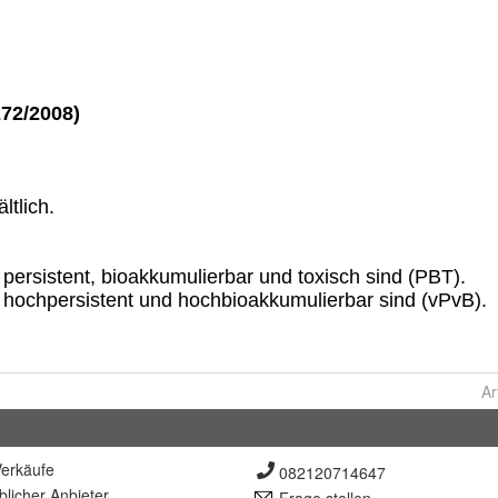
Ar
erkäufe
082120714647
lich
er Anbieter