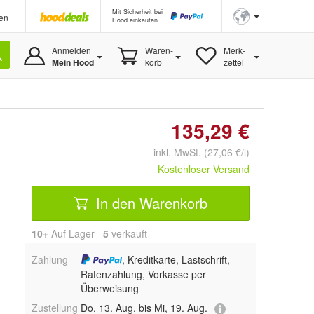
Mit Sicherheit bei
en
Hood einkaufen
Anmelden
Waren-
Merk-
Mein Hood
korb
zettel
135,29 €
inkl. MwSt. (27,06 €/l)
Kostenloser Versand
In den Warenkorb
10+
Auf Lager
5
 verkauft
Zahlung
, Kreditkarte, Lastschrift,
Ratenzahlung, Vorkasse per
Überweisung
Zustellung
Do, 13. Aug. bis Mi, 19. Aug.