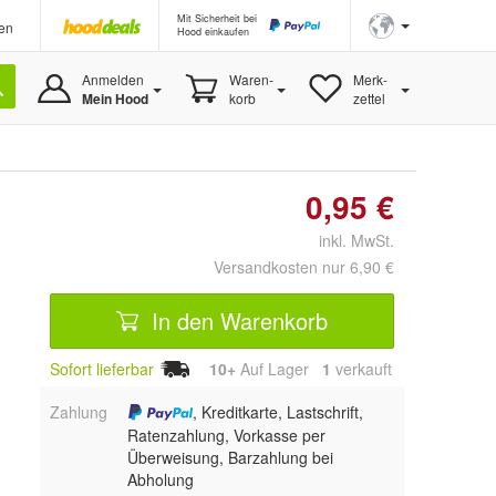
Mit Sicherheit bei
en
Hood einkaufen
Anmelden
Waren-
Merk-
Mein Hood
korb
zettel
0,95 €
inkl. MwSt.
Versandkosten nur 6,90 €
In den Warenkorb
Sofort lieferbar
10+
Auf Lager
1
 verkauft
Zahlung
, Kreditkarte, Lastschrift,
Ratenzahlung, Vorkasse per
Überweisung, Barzahlung bei
Abholung