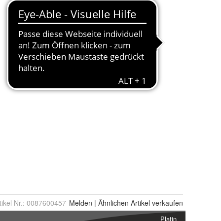
tikel Nr.:
0087600457
Melden
|
Ähnlichen
Artikel verkaufen
Platin