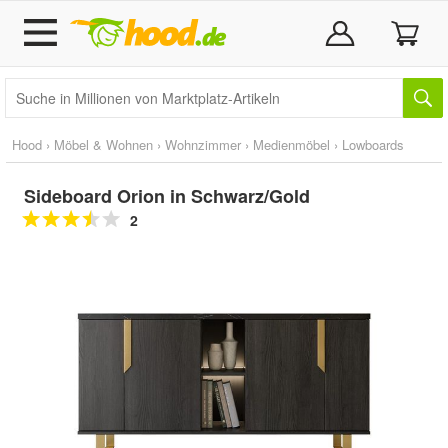
Hood
›
Möbel & Wohnen
›
Wohnzimmer
›
Medienmöbel
›
Lowboards
Sideboard Orion in Schwarz/Gold
2