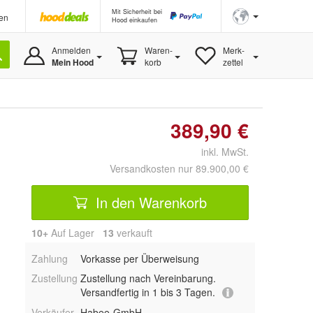
Mit Sicherheit bei
en
Hood einkaufen
Anmelden
Waren-
Merk-
Mein Hood
korb
zettel
389,90 €
inkl. MwSt.
Versandkosten nur 89.900,00 €
In den Warenkorb
10+
Auf Lager
13
 verkauft
Zahlung
Vorkasse per Überweisung
Zustellung
Zustellung nach Vereinbarung.
Versandfertig in 1 bis 3 Tagen.
Verkäufer
Habee-GmbH