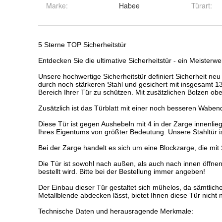
Marke:
Habee
Türart
: