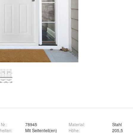
 Nr.:
78945
Material
:
Stahl
heiten
:
Mit Seitenteil(en)
Höhe
:
205,5