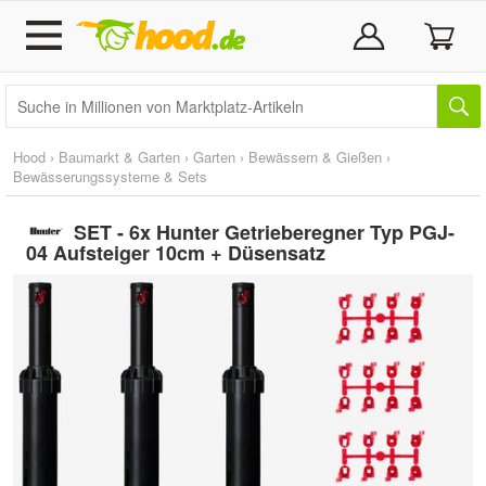
Hood
›
Baumarkt & Garten
›
Garten
›
Bewässern & Gießen
›
Bewässerungssysteme & Sets
SET - 6x Hunter Getrieberegner Typ PGJ-
04 Aufsteiger 10cm + Düsensatz