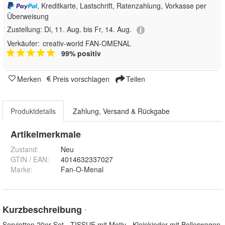
, Kreditkarte, Lastschrift, Ratenzahlung, Vorkasse per
Überweisung
Zustellung:
Di, 11. Aug. bis Fr, 14. Aug.
Verkäufer:
creativ-world FAN-OMENAL
99% positiv
Merken
Preis vorschlagen
Teilen
Produktdetails
Zahlung, Versand & Rückgabe
Artikelmerkmale
Zustand:
Neu
GTIN / EAN:
4014632337027
Marke:
Fan-O-Menal
Kurzbeschreibung
*
Servietten 20er Set - TISSUE mit Motiv - Kleinkinder mit Bollerwagen