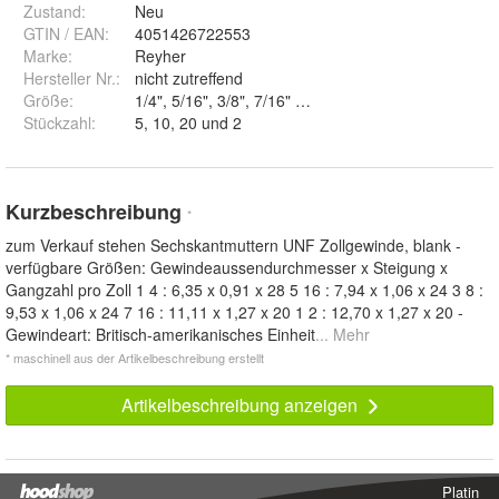
Zustand:
Neu
GTIN / EAN:
4051426722553
Marke:
Reyher
Hersteller Nr.:
nicht zutreffend
Größe
:
1/4", 5/16", 3/8", 7/16" und 1/2"
Stückzahl
:
5, 10, 20 und 2
Kurzbeschreibung
*
zum Verkauf stehen Sechskantmuttern UNF Zollgewinde, blank -
verfügbare Größen: Gewindeaussendurchmesser x Steigung x
Gangzahl pro Zoll 1 4 : 6,35 x 0,91 x 28 5 16 : 7,94 x 1,06 x 24 3 8 :
9,53 x 1,06 x 24 7 16 : 11,11 x 1,27 x 20 1 2 : 12,70 x 1,27 x 20 -
Gewindeart: Britisch-amerikanisches Einheit
... Mehr
* maschinell aus der Artikelbeschreibung erstellt
Artikelbeschreibung anzeigen
Platin