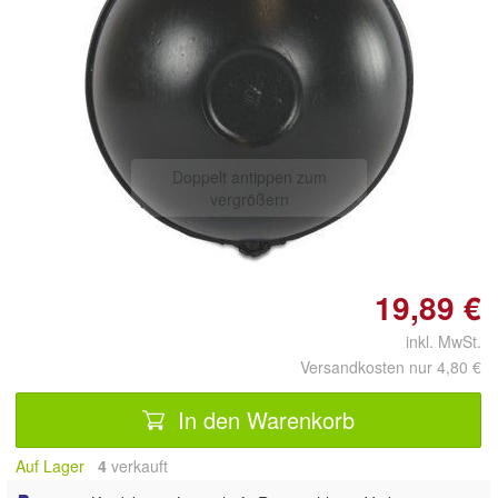
Doppelt antippen zum
vergrößern
19,89 €
inkl. MwSt.
Versandkosten nur 4,80 €
In den Warenkorb
Auf Lager
4
 verkauft