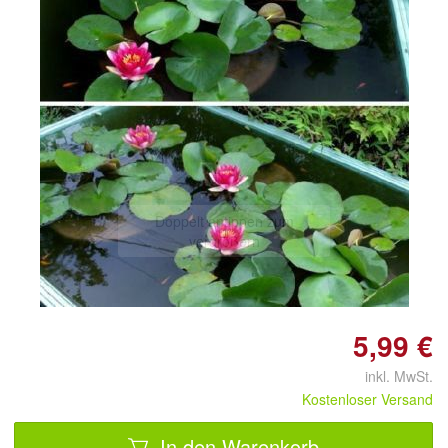
Doppelt antippen zum
vergrößern
5,99 €
inkl. MwSt.
Kostenloser Versand
In den Warenkorb