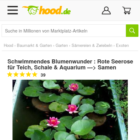
Hood
›
Baumarkt & Garten
›
Garten
›
Sämereien & Zwiebeln
›
Exoten
Schwimmendes Blumenwunder : Rote Seerose
für Teich, Schale & Aquarium ---> Samen
39