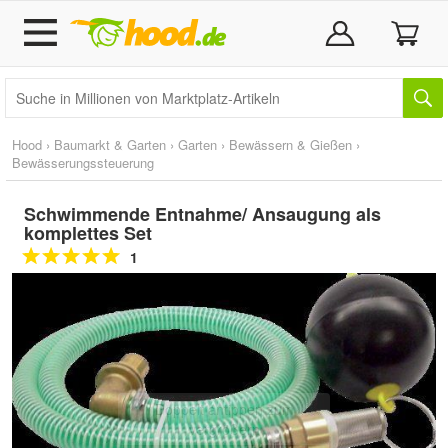
Hood
›
Baumarkt & Garten
›
Garten
›
Bewässern & Gießen
›
Bewässerungssteuerung
Schwimmende Entnahme/ Ansaugung als
komplettes Set
1
Doppelt antippen zum
vergrößern