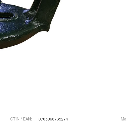
GTIN / EAN:
0705968765274
Ma