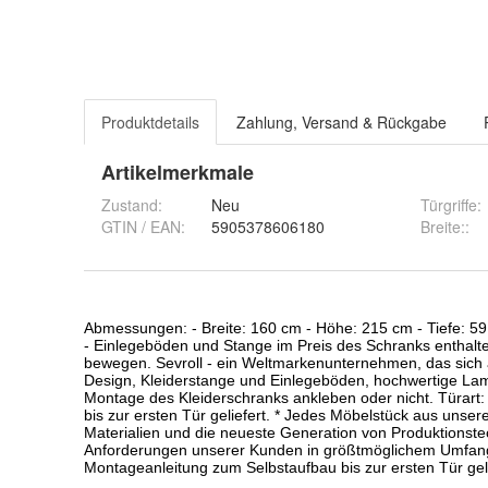
Produktdetails
Zahlung, Versand & Rückgabe
Artikelmerkmale
Zustand:
Neu
Türgriffe
:
GTIN / EAN:
5905378606180
Breite:
: