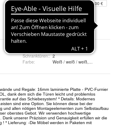
459,00 €
AJmobelland
6 Angebote ab 339,00 €
Schranktüren:
:
2
Farbe
: