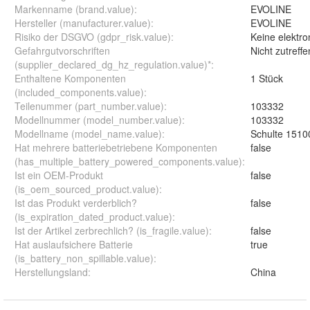
Markenname (brand.value)
:
EVOLINE
Hersteller (manufacturer.value)
:
EVOLINE
Risiko der DSGVO (gdpr_risk.value)
:
Keine elektro
Gefahrgutvorschriften
Nicht zutreff
(supplier_declared_dg_hz_regulation.value)*
:
Enthaltene Komponenten
1 Stück
(included_components.value)
:
Teilenummer (part_number.value)
:
103332
Modellnummer (model_number.value)
:
103332
Modellname (model_name.value)
:
Schulte 1510
Hat mehrere batteriebetriebene Komponenten
false
(has_multiple_battery_powered_components.value)
:
Ist ein OEM-Produkt
false
(is_oem_sourced_product.value)
:
Ist das Produkt verderblich?
false
(is_expiration_dated_product.value)
:
Ist der Artikel zerbrechlich? (is_fragile.value)
:
false
Hat auslaufsichere Batterie
true
(is_battery_non_spillable.value)
:
Herstellungsland
:
China