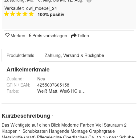
Verkäufer:
owl_moebel_24
100% positiv
Merken
Preis vorschlagen
Teilen
Produktdetails
Zahlung, Versand & Rückgabe
Artikelmerkmale
Zustand:
Neu
GTIN / EAN:
4255607605158
Farbe
:
Weiß Matt, Weiß HG und Eiche
Kurzbeschreibung
*
Das Wichtigste auf einen Blick Moderne Farben Viel Stauraum 2
Klappen 1 Schubkasten Hängende Montage Graphitgraue
Metallgriffe (matt) Pflegeleichte Oberflächen Ca. 12-15 paar Schuhe