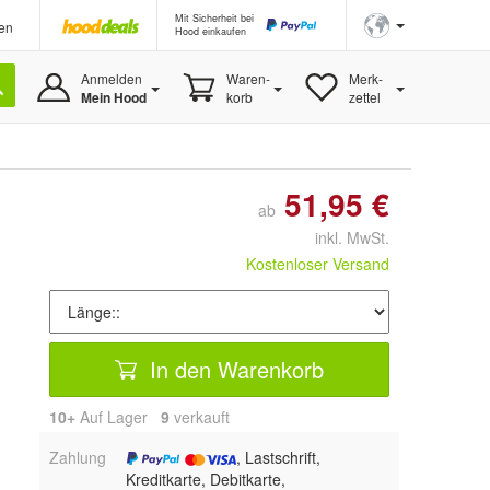
Mit Sicherheit bei
en
Hood einkaufen
Anmelden
Waren-
Merk-
Mein Hood
korb
zettel
51,95 €
ab
inkl. MwSt.
Kostenloser Versand
In den Warenkorb
10+
Auf Lager
9
 verkauft
Zahlung
, Lastschrift,
Kreditkarte, Debitkarte,