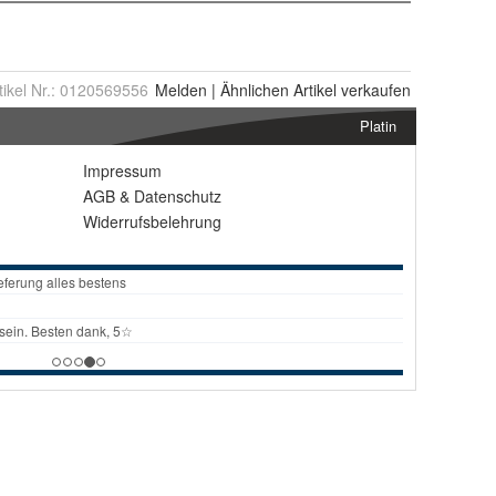
tikel Nr.:
0120569556
Melden
|
Ähnlichen
Artikel verkaufen
Platin
Impressum
AGB
&
Datenschutz
Widerrufsbelehrung