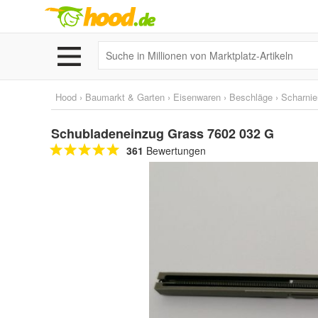
Hood
›
Baumarkt & Garten
›
Eisenwaren
›
Beschläge
›
Scharnie
Schubladeneinzug Grass 7602 032 G
361
Bewertungen