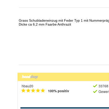
hbau20
33768 
100% positiv
Gewerb