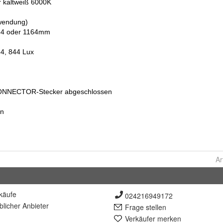
Ar
käufe
024216949172
lich
er Anbieter
Frage stellen
Verkäufer merken