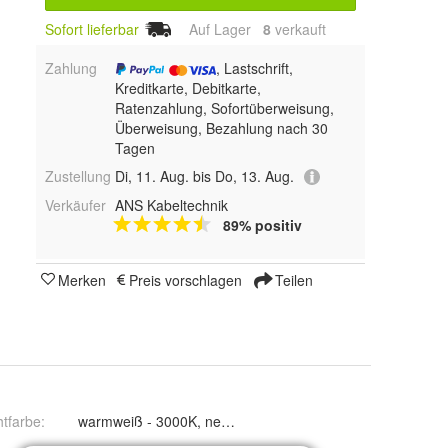
Sofort lieferbar
Auf Lager
8
 verkauft
Zahlung
, Lastschrift,
Kreditkarte, Debitkarte,
Ratenzahlung, Sofortüberweisung,
Überweisung, Bezahlung nach 30
Tagen
Zustellung
Di, 11. Aug. bis Do, 13. Aug.
Verkäufer
ANS Kabeltechnik
89% positiv
Merken
Preis vorschlagen
Teilen
htfarbe
:
warmweiß - 3000K, neutralweiß - 4000k und kalt
414mm - 3W, 564mm - 5W, 764mm - 7W, 864mm - 8W, 964mm - 9W und 1164mm - 11W