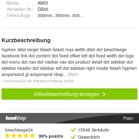
Marke:
AMIX
Hersteller Nr.:
DB45
Tiefe/Länge
:
Kurzbeschreibung
*
hyphen ddot target fslash fslash max width ddot dot beschlaege
facebook link dot content dot fixed offset left dot fixed width dot logo
dot menu dot nav dot navbar nav dot product detail dot sidebar dot
sidebar header dot sidebar left dot sidebar right media fslash hyphen
ampersand gt ampersand nbsp
... Mehr
* maschinell aus der Artikelbeschreibung erstellt
Artikelbeschreibung anzeigen
Platin
beschlaege24
15546 Verkäufe
99% positiv
Gewerblich