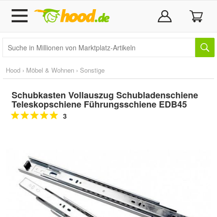
Hood
›
Möbel & Wohnen
›
Sonstige
Schubkasten Vollauszug Schubladenschiene
Teleskopschiene Führungsschiene EDB45
3