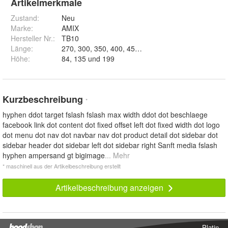
Artikelmerkmale
Zustand:
Neu
Marke:
AMIX
Hersteller Nr.:
TB10
Länge
:
270, 300, 350, 400, 450, 500 und 550
Höhe
:
84, 135 und 199
Kurzbeschreibung
*
hyphen ddot target fslash fslash max width ddot dot beschlaege
facebook link dot content dot fixed offset left dot fixed width dot logo
dot menu dot nav dot navbar nav dot product detail dot sidebar dot
sidebar header dot sidebar left dot sidebar right Sanft media fslash
hyphen ampersand gt bigimage
... Mehr
* maschinell aus der Artikelbeschreibung erstellt
Artikelbeschreibung anzeigen
Platin