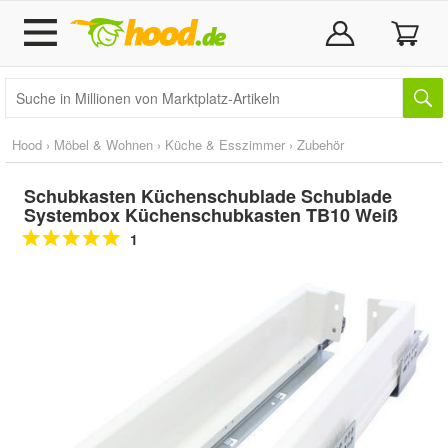
Hood
›
Möbel & Wohnen
›
Küche & Esszimmer
›
Zubehör
Schubkasten Küchenschublade Schublade
Systembox Küchenschubkasten TB10 Weiß
1