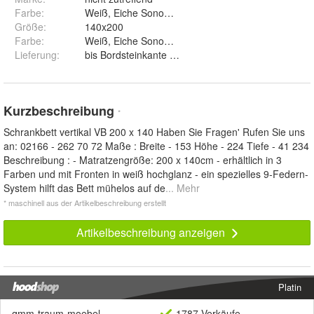
Farbe
:
Weiß, Eiche Sonoma, Eiche Hikora, Eiche Lanceot
Größe
:
140x200
Farbe
:
Weiß, Eiche Sonoma, Eic
Lieferung
:
bis Bordsteinkante und bis in die Wohnung
Kurzbeschreibung
*
Schrankbett vertikal VB 200 x 140 Haben Sie Fragen' Rufen Sie uns
an: 02166 - 262 70 72 Maße : Breite - 153 Höhe - 224 Tiefe - 41 234
Beschreibung : - Matratzengröße: 200 x 140cm - erhältlich in 3
Farben und mit Fronten in weiß hochglanz - ein spezielles 9-Federn-
System hilft das Bett mühelos auf de
... Mehr
* maschinell aus der Artikelbeschreibung erstellt
Artikelbeschreibung anzeigen
Platin
qmm-traum-moebel
1787 Verkäufe