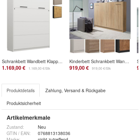
Schrankbett Wandbett Klappbett vertikal GN 160x200 weiß eiche lancelot schwarz congo
Kinderbett Schrankbett Wandbett Klappbett horizontal HB 120x200 weiß hochglanz eiche
1.169,00 €
919,00 €
9
1.169,00 €/Stk
919,00 €/Stk
Produktdetails
Zahlung, Versand & Rückgabe
Produktsicherheit
Artikelmerkmale
Zustand:
Neu
GTIN / EAN:
0768813138036
Marke:
nicht zutreffend