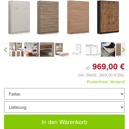
Doppelt antippen zum
vergrößern
969,00 €
ab
inkl. MwSt.
(969,00 €/Stk)
Kostenloser Versand
In den Warenkorb