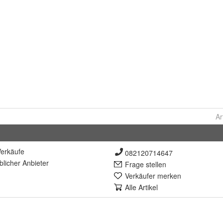
Ar
erkäufe
082120714647
lich
er Anbieter
Frage stellen
Verkäufer merken
Alle Artikel