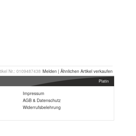
tikel Nr.:
0109487438
Melden
|
Ähnlichen
Artikel verkaufen
Platin
Impressum
AGB
&
Datenschutz
Widerrufsbelehrung