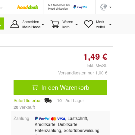
Mit Sicherheit bei
en
Hood einkaufen
Anmelden
Waren-
Merk-
Mein Hood
korb
zettel
1,49 €
inkl. MwSt.
Versandkosten nur 1,00 €
In den Warenkorb
Sofort lieferbar
10+
Auf Lager
20
 verkauft
Zahlung
, Lastschrift,
Kreditkarte, Debitkarte,
Ratenzahlung, Sofortüberweisung,