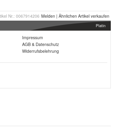
tikel Nr.:
0067914206
Melden
|
Ähnlichen
Artikel verkaufen
Platin
Impressum
AGB
&
Datenschutz
Widerrufsbelehrung