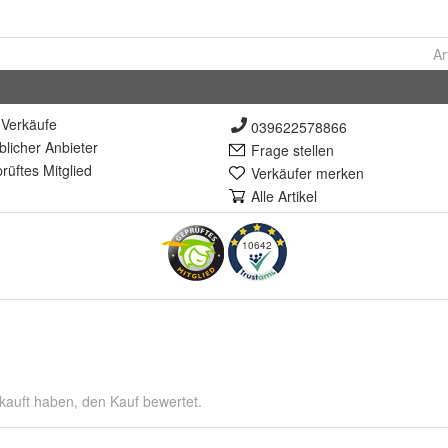
Ar
Verkäufe
039622578866
lich
er Anbieter
Frage stellen
rüft
es Mitglied
Verkäufer merken
Alle Artikel
10642
kauft haben, den Kauf bewertet.