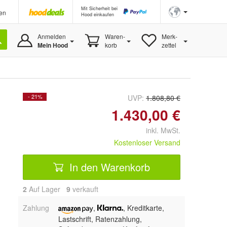
Mit Sicherheit bei
en
Hood einkaufen
Anmelden
Waren-
Merk-
Mein Hood
korb
zettel
- 21%
UVP:
1.808,80 €
1.430,00 €
inkl. MwSt.
Kostenloser Versand
In den Warenkorb
2
Auf Lager
9
 verkauft
Zahlung
,
, Kreditkarte,
Lastschrift,
Ratenzahlung,