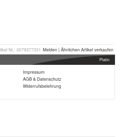
tikel Nr.:
0079377331
Melden
|
Ähnlichen
Artikel verkaufen
Platin
Impressum
AGB
&
Datenschutz
Widerrufsbelehrung