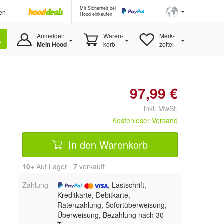
Mit Sicherheit bei
en
Hood einkaufen
Anmelden
Waren-
Merk-
Mein Hood
korb
zettel
97,99 €
inkl. MwSt.
Kostenloser Versand
In den Warenkorb
10+
Auf Lager
7
 verkauft
Zahlung
, Lastschrift,
Kreditkarte, Debitkarte,
Ratenzahlung, Sofortüberweisung,
Überweisung, Bezahlung nach 30