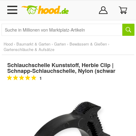
Hood
›
Baumarkt & Garten
›
Garten
›
Bewässern & Gießen
›
Gartenschläuche & Aufsätze
Schlauchschelle Kunststoff, Herbie Clip |
Schnapp-Schlauchschelle, Nylon (schwar
1