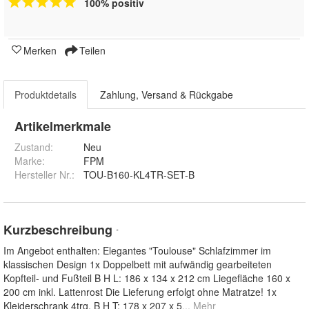
100% positiv
Merken
Teilen
Produktdetails
Zahlung, Versand & Rückgabe
Artikelmerkmale
Zustand:
Neu
Marke:
FPM
Hersteller Nr.:
TOU-B160-KL4TR-SET-B
Kurzbeschreibung
*
Im Angebot enthalten: Elegantes "Toulouse" Schlafzimmer im
klassischen Design 1x Doppelbett mit aufwändig gearbeiteten
Kopfteil- und Fußteil B H L: 186 x 134 x 212 cm Liegefläche 160 x
200 cm inkl. Lattenrost Die Lieferung erfolgt ohne Matratze! 1x
Kleiderschrank 4trg. B H T: 178 x 207 x 5
... Mehr