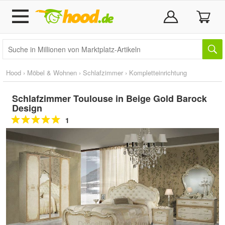
Hood
›
Möbel & Wohnen
›
Schlafzimmer
›
Kompletteinrichtung
Schlafzimmer Toulouse in Beige Gold Barock
Design
1
Doppelt antippen zum