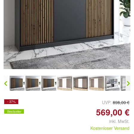
Doppelt antippen zum
vergrößern
- 37%
UVP:
898,00 €
569,00 €
Bestseller
inkl. MwSt.
Kostenloser Versand