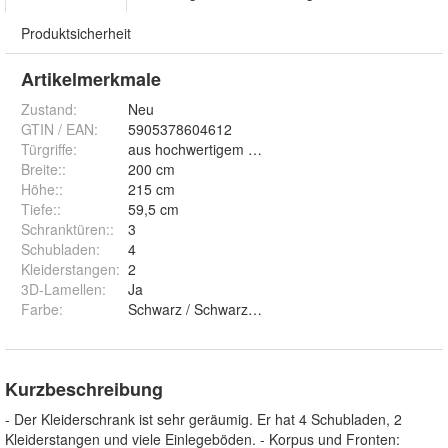
Produktsicherheit
Artikelmerkmale
Zustand:
Neu
GTIN / EAN:
5905378604612
Türgriffe
:
aus hochwertigem ALUMINIUM
Breite:
:
200 cm
Höhe:
:
215 cm
Tiefe:
:
59,5 cm
Schranktüren:
:
3
Schubladen
:
4
Kleiderstangen
:
2
3D-Lamellen
:
Ja
Farbe
:
Schwarz / Schwarz / Schwarz / Schwarz, Sonoma /
Kurzbeschreibung
- Der Kleiderschrank ist sehr geräumig. Er hat 4 Schubladen, 2
Kleiderstangen und viele Einlegeböden. - Korpus und Fronten: