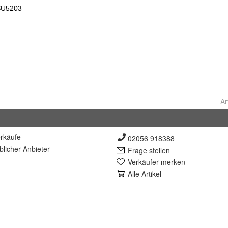
Ar
rkäufe
02056 918388
lich
er Anbieter
Frage stellen
Verkäufer merken
Alle Artikel