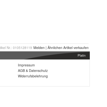
tikel Nr.:
0105128119
Melden
|
Ähnlichen
Artikel verkaufen
Platin
Impressum
AGB
&
Datenschutz
Widerrufsbelehrung