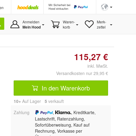
Mit Sicherheit bei
en
Hood einkaufen
Anmelden
Waren-
Merk-
Mein Hood
korb
zettel
115,27 €
inkl. MwSt.
Versandkosten nur 29,95 €
In den Warenkorb
10+
Auf Lager
5
 verkauft
Zahlung
,
, Kreditkarte,
Lastschrift, Ratenzahlung,
Sofortüberweisung,
Kauf auf
Rechnung, Vorkasse per