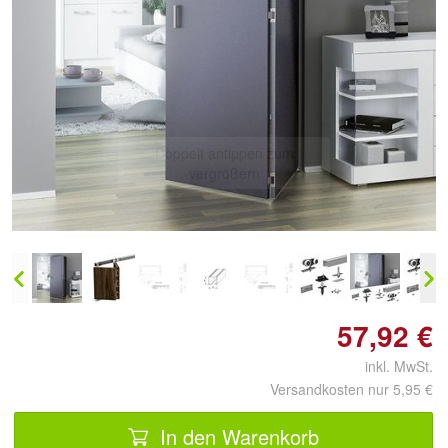
Doppelt antippen zum
vergrößern
57,92 €
inkl. MwSt.
Versandkosten nur 5,95 €
In den Warenkorb