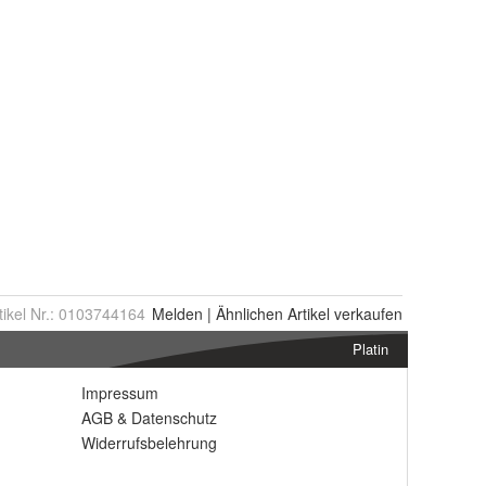
tikel Nr.:
0103744164
Melden
|
Ähnlichen
Artikel verkaufen
Platin
Impressum
AGB
&
Datenschutz
Widerrufsbelehrung