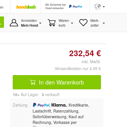
Mit Sicherheit bei
en
Hood einkaufen
Anmelden
Waren-
Merk-
Mein Hood
korb
zettel
232,54 €
inkl. MwSt.
Versandkosten nur 4,95 €
In den Warenkorb
10+
Auf Lager
3
 verkauft
Zahlung
,
, Kreditkarte,
Lastschrift, Ratenzahlung,
Sofortüberweisung,
Kauf auf
Rechnung, Vorkasse per