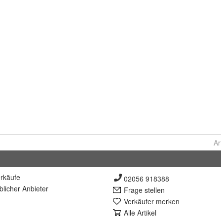
Ar
rkäufe
02056 918388
lich
er Anbieter
Frage stellen
Verkäufer merken
Alle Artikel