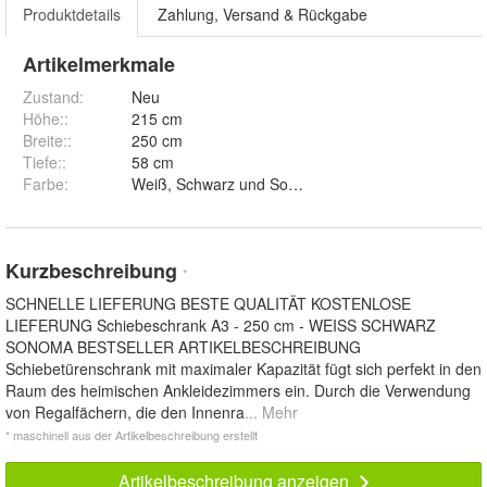
Produktdetails
Zahlung, Versand & Rückgabe
Artikelmerkmale
Zustand:
Neu
Höhe:
:
215 cm
Breite:
:
250 cm
Tiefe:
:
58 cm
Farbe
:
Weiß, Schwarz und Sonoma
Kurzbeschreibung
*
SCHNELLE LIEFERUNG BESTE QUALITÄT KOSTENLOSE
LIEFERUNG Schiebeschrank A3 - 250 cm - WEISS SCHWARZ
SONOMA BESTSELLER ARTIKELBESCHREIBUNG
Schiebetürenschrank mit maximaler Kapazität fügt sich perfekt in den
Raum des heimischen Ankleidezimmers ein. Durch die Verwendung
von Regalfächern, die den Innenra
... Mehr
* maschinell aus der Artikelbeschreibung erstellt
Artikelbeschreibung anzeigen