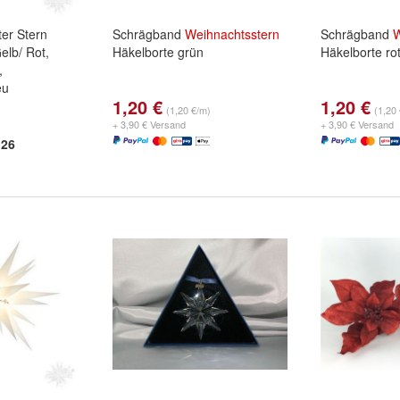
ter Stern
Schrägband
Weihnachtsstern
Schrägband
W
elb/ Rot,
Häkelborte grün
Häkelborte ro
,
eu
1,20 €
1,20 €
(1,20 €/m)
(1,20
+ 3,90 € Versand
+ 3,90 € Versand
26