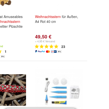
ycat Amuseables
Weihnachtsstern
für Außen,
hnachtsstern
A4 Rot 40 cm
ltier Plüschtie
49,50 €
+ 4,95 € Versand
and
23
1