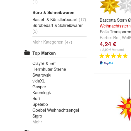
(1)
Büro & Schreibwaren
Bastel- & Künstlerbedarf
(17)
Bascetta Stern
Bürobedarf & Schreibwaren
Weihnachtsstern
(5)
Folia Transparen
Farbe:
Rot
,
Wei
Mehr Kategorien
(47)
4,24 €
+ 2,99 € Versand
Top Marken
Clayre & Eef
Herrnhuter Sterne
Swarovski
vidaXL
Gasper
Kaemingk
Buri
Spetebo
Goebel Weihnachtsengel
Sigro
Mehr