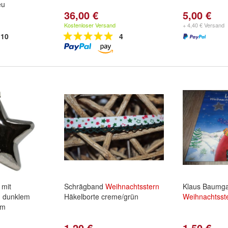
eu
36,00 €
5,00 €
Kostenloser Versand
+ 4,40 € Versand
10
4
mit
Schrägband
Weihnachtsstern
Klaus Baumga
in dunklem
Häkelborte creme/grün
Weihnachtsst
cm
1,20 €
1,50 €