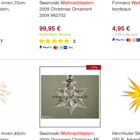
n-Innen,70cm-
Swarovski
Weihnachtsstern
Formano
Wei
tern,
2009 Christmas Ornament
bordeaux
2009 983702
99,95 €
4,95 €
Kostenloser Versand
+ 3,95 € Versand
7
2
- 17%
n-Innen,40cm-
Swarovski
Weihnachtsstern
Herrnhuter S
tern,
2000 Ornament Christmas AP
GELB, Advent