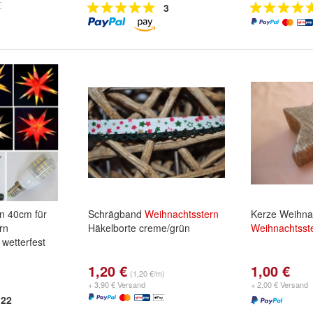
3
n 40cm für
Schrägband
Weihnachtsstern
Kerze Weihna
rn
Häkelborte creme/grün
Weihnachtsst
wetterfest
1,20 €
1,00 €
b
,
rot/gelb
und
(1,20 €/m)
+ 3,90 € Versand
+ 2,00 € Versand
22