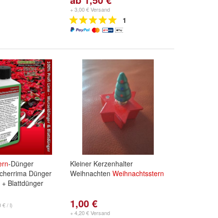
Tannenzapfen
,
4/35: Atelier
+ 3,00 € Versand
Ilex
und
weitere ...
1
ern
-Dünger
Kleiner Kerzenhalter
lcherrima Dünger
Weihnachten
Weihnachtsstern
+ Blattdünger
1,00 €
 € / l)
+ 4,20 € Versand