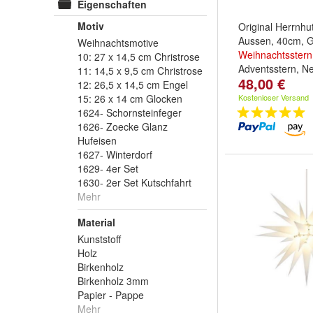
Eigenschaften
Motiv
Original Herrnhu
Aussen, 40cm, G
Weihnachtsmotive
Weihnachtsstern
10: 27 x 14,5 cm Christrose
Adventsstern, N
11: 14,5 x 9,5 cm Christrose
48,00 €
12: 26,5 x 14,5 cm Engel
15: 26 x 14 cm Glocken
Kostenloser Versand
1624- Schornsteinfeger
1626- Zoecke Glanz
Hufeisen
1627- Winterdorf
1629- 4er Set
1630- 2er Set Kutschfahrt
Mehr
Material
Kunststoff
Holz
Birkenholz
Birkenholz 3mm
Papier - Pappe
Mehr