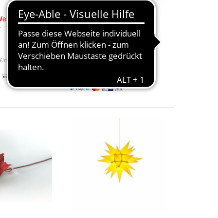
eihnachtsstern
Weihnachtsstern
für Bastler,
t
Blau 13 cm
15,50 €
 €/m)
+ 4,95 € Versand
2