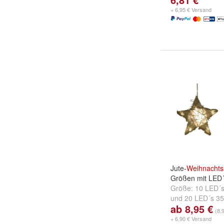
+ 6,95 € Versand
Jute-
Weihnachts
Größen mit LED
Größe:
10 LED´
und
20 LED´s 3
ab 8,95 €
(8,
+ 6,90 € Versand