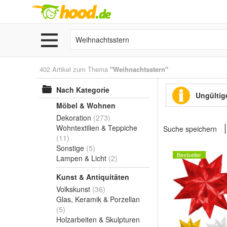
402 Artikel zum Thema
"Weihnachtsstern"
Nach Kategorie
Ungültige
Möbel & Wohnen
Dekoration
(273)
Wohntextilien & Teppiche
Suche speichern
(11)
Sonstige
(5)
Bestseller
Lampen & Licht
(2)
Kunst & Antiquitäten
Volkskunst
(36)
Glas, Keramik & Porzellan
(5)
Holzarbeiten & Skulpturen