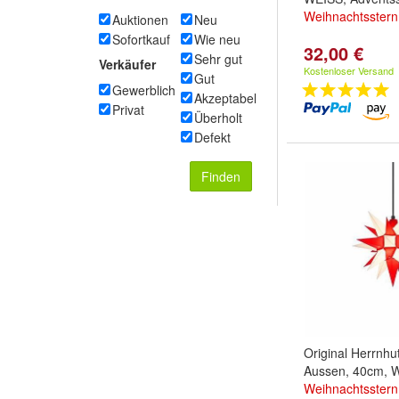
Weihnachtsstern
Auktionen
Neu
Sofortkauf
Wie neu
32,00 €
Sehr gut
Verkäufer
Kostenloser Versand
Gut
Gewerblich
Akzeptabel
Privat
Überholt
Defekt
Finden
Original Herrnhu
Aussen, 40cm, W
Weihnachtsstern