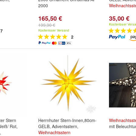
2000
Weihnachtsst
165,50 €
35,00 €
Kostenloser Vers
199,90 €
7
Kostenloser Versand
2
ter Stern
Herrnhuter Stern-Innen,80cm-
Weihnachtsst
eiß/ Rot,
GELB, Adventsstern,
mit Beleuchtu
,
Weihnachtsstern