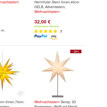
hnachtsstern
Herrnhuter Stern-Innen,40cm-
GELB, Adventsstern,
Weihnachtsstern
32,00 €
Kostenloser Versand
7
- 28%
tern-Innen,70cm-
Weihnachtsstern
Sensy, 3D
sstern,
Papierstern, Weiß mit Metall-