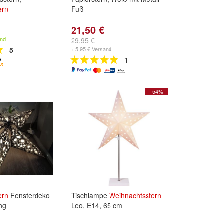
ern
Fuß
21,50 €
and
29,95 €
5
+ 5,95 € Versand
1
- 54%
ern
Fensterdeko
Tischlampe
Weihnachtsstern
ng
Leo, E14, 65 cm