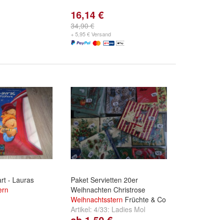
16,14 €
34,90 €
+ 5,95 € Versand
rt - Lauras
Paket Servietten 20er
ern
Weihnachten Christrose
Weihnachtsstern
Früchte & Co
Artikel:
4/33: Ladies Mol
ab 1,50 €
Früchte
,
4/34 Avat Garde