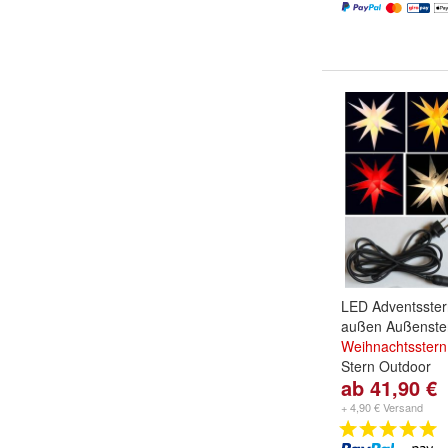
LED Adventsster
außen Außenste
Weihnachtsstern
Stern Outdoor
ab 41,90 €
Farbe:
weiß
,
gel
weitere ...
+ 4,90 € Versand