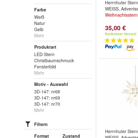
Herrnhuter Ster
WEISS, Adventss
Farbe
Weihnachtsstern
Weiß
Natur
35,00 €
Gelb
Kostenloser Versand
Mehr
Produktart
LED-Stern
Christbaumschmuck
Fensterbild
Mehr
Motiv - Auswahl
3D-147: nr68
3D-147: nr69
3D-147: nr70
Mehr
Filtern
Herrnhuter Ster
Format
Zustand
WEISS, Adventss