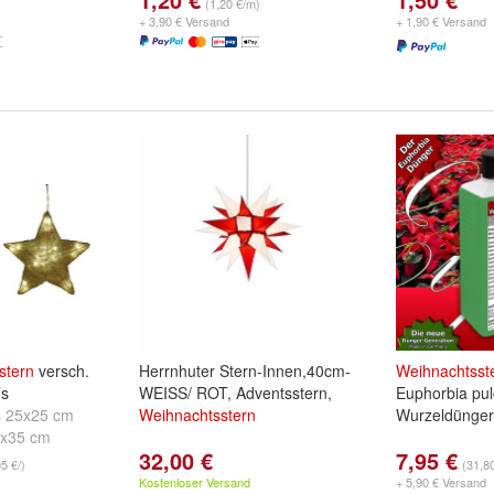
(1,20 €/m)
+ 3,90 € Versand
+ 1,90 € Versand
stern
versch.
Herrnhuter Stern-Innen,40cm-
Weihnachtsst
´s
WEISS/ ROT, Adventsstern,
Euphorbia pu
s 25x25 cm
Weihnachtsstern
Wurzeldünger 
5x35 cm
32,00 €
7,95 €
95 €/)
(31,80
Kostenloser Versand
+ 5,90 € Versand