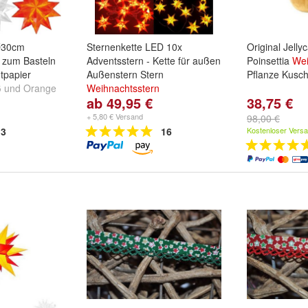
 Ø30cm
Sternenkette LED 10x
Original Jell
zum Basteln
Adventsstern - Kette für außen
Poinsettia
Wei
tpapier
Außenstern Stern
Pflanze Kusche
ß
und
Orange
Weihnachtsstern
ab 49,95 €
38,75 €
Farbe:
weiß
,
rot
,
gelb
und
weitere ...
+ 5,80 € Versand
98,00 €
3
16
Kostenloser Vers