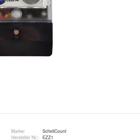
Marke:
SchellCount
Hersteller Nr.:
EZZ1