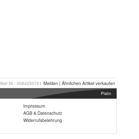
tikel Nr.:
0084250761
Melden
|
Ähnlichen
Artikel verkaufen
Platin
Impressum
AGB
&
Datenschutz
Widerrufsbelehrung