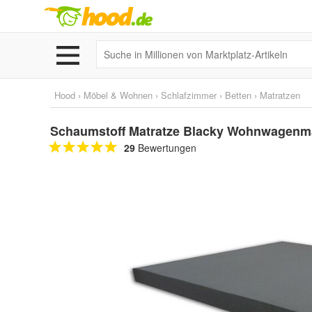
Hood
›
Möbel & Wohnen
›
Schlafzimmer
›
Betten
›
Matratzen
Schaumstoff Matratze Blacky Wohnwagenma
29
Bewertungen