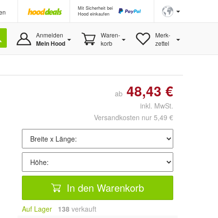
Mit Sicherheit bei
en
Hood einkaufen
Anmelden
Waren-
Merk-
Mein Hood
korb
zettel
48,43 €
ab
inkl. MwSt.
Versandkosten nur 5,49 €
In den Warenkorb
Auf Lager
138
 verkauft