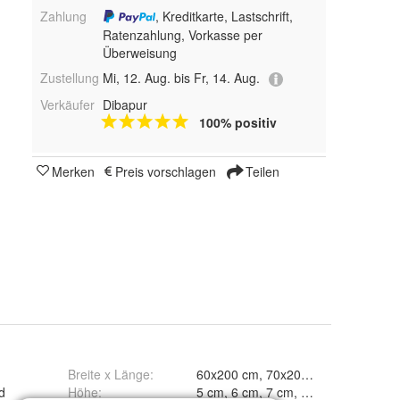
Zahlung
, Kreditkarte, Lastschrift,
Ratenzahlung, Vorkasse per
Überweisung
Zustellung
Mi, 12. Aug. bis Fr, 14. Aug.
Verkäufer
Dibapur
100% positiv
Merken
Preis vorschlagen
Teilen
m
Breite x Länge
:
60x200 cm, 70x200 cm, 80x200 cm
d
Höhe
: