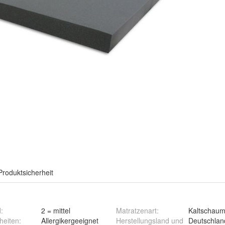
Produktsicherheit
d
:
2 = mittel
Matratzenart
:
Kaltschau
heiten
:
Allergikergeeignet
Herstellungsland und
Deutschlan