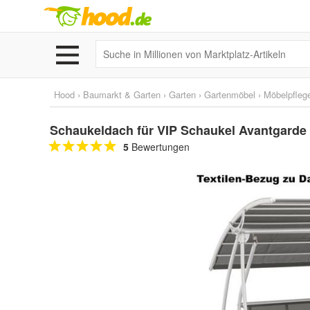
Hood
›
Baumarkt & Garten
›
Garten
›
Gartenmöbel
›
Möbelpfleg
Schaukeldach für VIP Schaukel Avantgarde 
5
Bewertungen