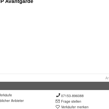
Ar
erkäufe
07153-896088
lich
er Anbieter
Frage stellen
Verkäufer merken