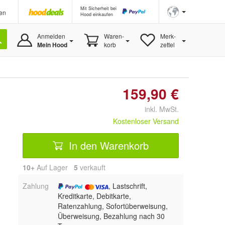
Mit Sicherheit bei
en
Hood einkaufen
Anmelden
Waren-
Merk-
Mein Hood
korb
zettel
159,90 €
inkl. MwSt.
Kostenloser Versand
In den Warenkorb
10+
Auf Lager
5
 verkauft
Zahlung
, Lastschrift,
Kreditkarte, Debitkarte,
Ratenzahlung, Sofortüberweisung,
Überweisung, Bezahlung nach 30