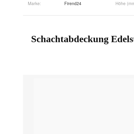
Marke:
Firend24
Höhe (m