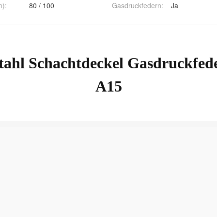
m)
:
80 / 100
Gasdruckfedern
:
Ja