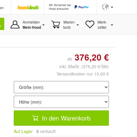
Mit Sicherheit bei
en
Hood einkaufen
Anmelden
Waren-
Merk-
Mein Hood
korb
zettel
376,20 €
ab
inkl. MwSt.
(376,20 €/Stk)
Versandkosten nur 10,00 €
In den Warenkorb
Auf Lager
6
 verkauft