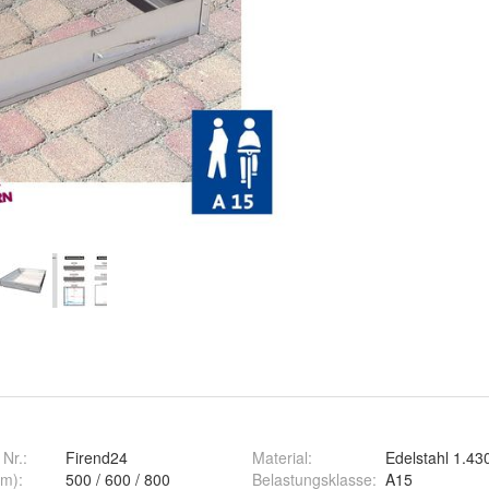
 Nr.:
Firend24
Material
:
Edelstahl 1.43
mm)
:
500 / 600 / 800
Belastungsklasse
:
A15