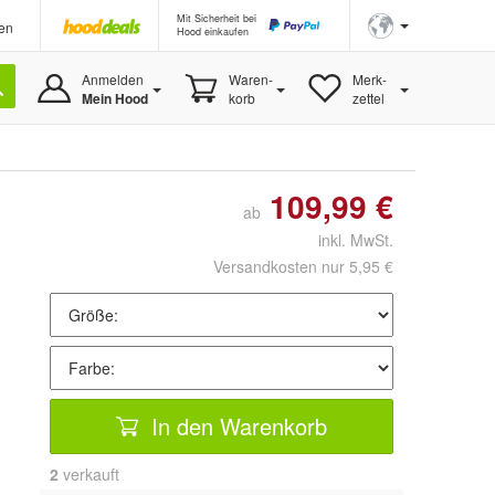
Mit Sicherheit bei
en
Hood einkaufen
Anmelden
Waren-
Merk-
Mein Hood
korb
zettel
109,99 €
ab
inkl. MwSt.
Versandkosten nur 5,95 €
In den Warenkorb
2
 verkauft