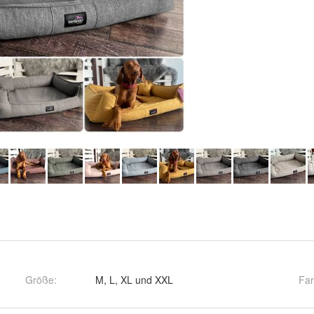
Größe
:
M, L, XL und XXL
Fa