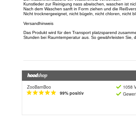
ZooBamBoo
1058 V
99% positiv
Gewerb