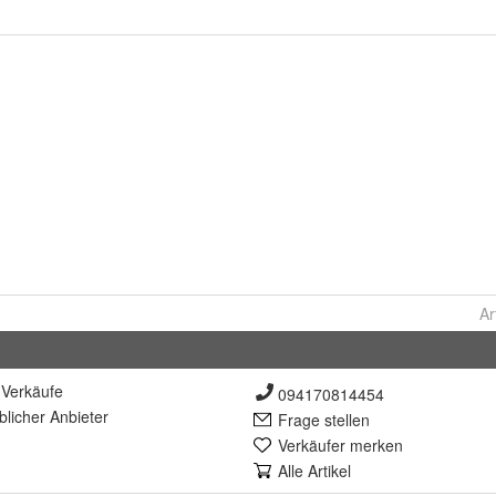
Ar
Verkäufe
094170814454
lich
er Anbieter
Frage stellen
Verkäufer merken
Alle Artikel