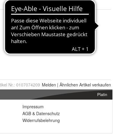
tikel Nr.:
0107074209
Melden
|
Ähnlichen
Artikel verkaufen
Platin
Impressum
AGB
&
Datenschutz
Widerrufsbelehrung