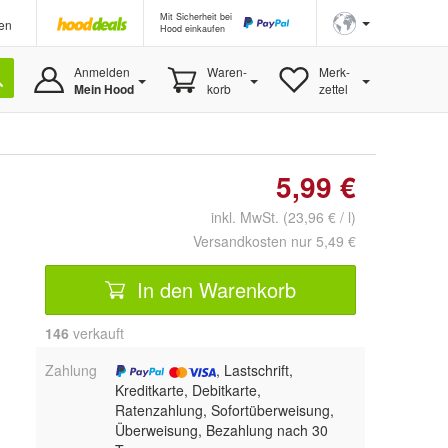
Mit Sicherheit bei
en
Hood einkaufen
Anmelden
Waren-
Merk-
Mein Hood
korb
zettel
5,99 €
inkl. MwSt. (23,96 € / l)
Versandkosten nur 5,49 €
In den Warenkorb
146
 verkauft
Zahlung
, Lastschrift,
Kreditkarte, Debitkarte,
Ratenzahlung, Sofortüberweisung,
Überweisung, Bezahlung nach 30