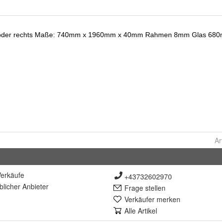
Ar
erkäufe
+43732602970
lich
er Anbieter
Frage stellen
Verkäufer merken
Alle Artikel