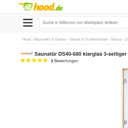
Hood
›
Baumarkt & Garten
›
Sauna & Schwimmbad
›
Sauna
›
Z
Saunatür DS40-680 klarglas 3-seitiger
3
Bewertungen