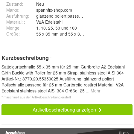
Zustand:
Neu
Marke:
spannfix-shop.com
Ausführung
:
glänzend poliert passend für 29 mm Gurtbreite
Material:
:
V2A Edelstahl
Menge
:
1, 10, 25, 50 und 100
Größe
:
55 x 35 mm und 55 x 39 mm
Kurzbeschreibung
*
Sattelgurtschnalle 55 x 35 mm für 25 mm Gurtbreite A2 Edelstahl
Girth Buckle with Roller for 25 mm Strap, stainless steel AISI 304
Artikel-Nr.: 8770.20.55350025 Ausführung: glänzend poliert
Rollschnalle passend für 25 mm Gurtbreite rostfrei Material: V2A
Edelstahl stainless steel AISI 304 Größe: 25
... Mehr
* maschinell aus der Artikelbeschreibung erstellt
Artikelbeschreibung anzeigen
Platin