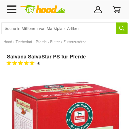
Hood
›
Tierbedarf
›
Pferde
›
Futter
›
Futterzusätze
Salvana SalvaStar PS für Pferde
6