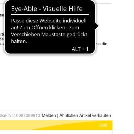
tikel Nr.:
0087099910
Melden
|
Ähnlichen
Artikel verkaufen
Gold